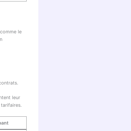
, comme le
en
contrats.
ntent leur
arifaires.
pant