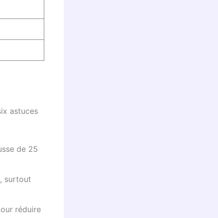
six astuces
usse de 25
, surtout
our réduire