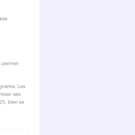
sse.
s permet
gnante. Les
miser ses
25, bien se