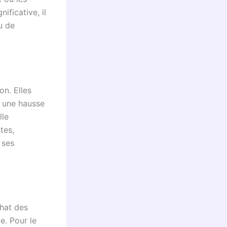
ficative, il
u de
on. Elles
 une hausse
lle
tes,
 ses
hat des
e. Pour le