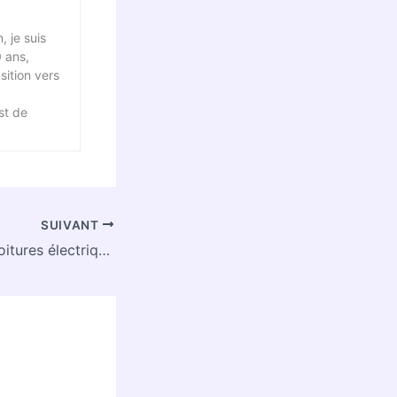
, je suis
0 ans,
sition vers
st de
SUIVANT
Assurance pour voitures électriques : obtenez et comparez vos devis gratuitement