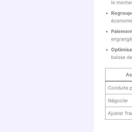
le montan
Regroup
économie
Paiement
engrangé
Optimisat
baisse de
As
Conduite 
Négocier
Ajuster fr