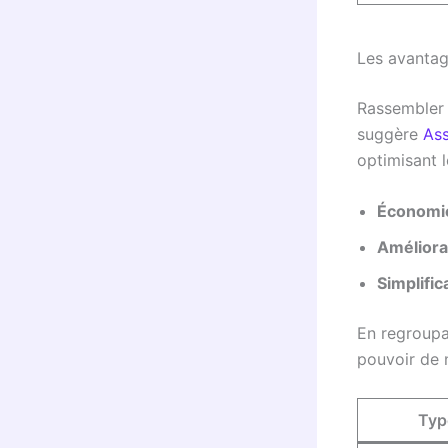
Les avantag
Rassembler 
suggère
Ass
optimisant l
Économie
Améliora
Simplific
En regroupan
pouvoir de n
Typ