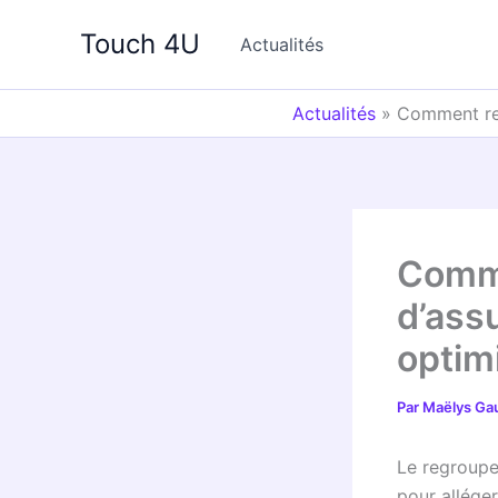
Aller
Touch 4U
au
Actualités
contenu
Actualités
»
Comment reg
Comme
d’ass
optim
Par
Maëlys Ga
Le regroupe
pour allége