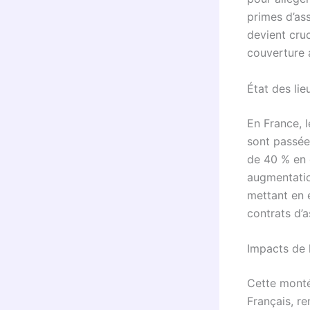
primes d’as
devient cru
couverture 
État des li
En France, 
sont passée
de 40 % en 
augmentatio
mettant en 
contrats d’
Impacts de 
Cette monté
Français, re