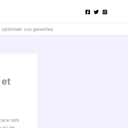
 optimiser vos garanties
 et
cace tant
 où les