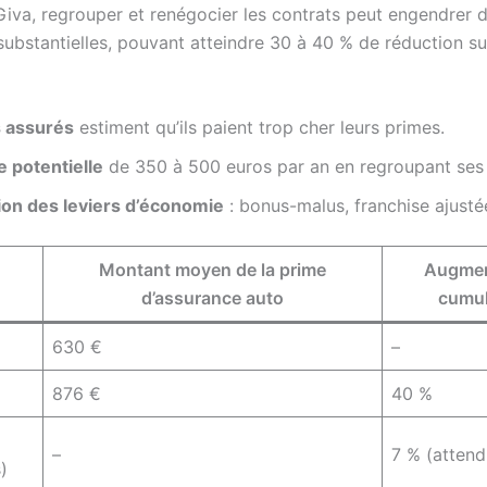
 Giva, regrouper et renégocier les contrats peut engendrer 
ubstantielles, pouvant atteindre 30 à 40 % de réduction sur
 assurés
estiment qu’ils paient trop cher leurs primes.
 potentielle
de 350 à 500 euros par an en regroupant ses 
tion des leviers d’économie
: bonus-malus, franchise ajustée
Montant moyen de la prime
Augmen
d’assurance auto
cumul
630 €
–
876 €
40 %
–
7 % (attend
)