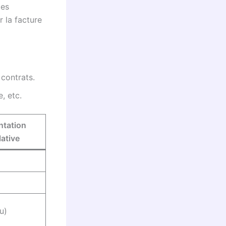
des
 la facture
contrats.
, etc.
tation
ative
u)