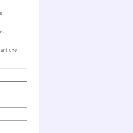
s
is
sant une