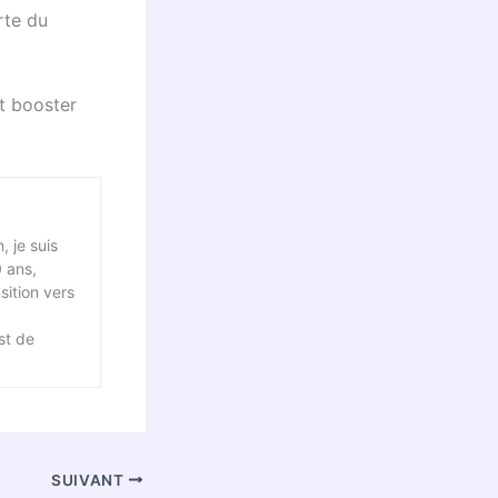
rte du
t booster
, je suis
0 ans,
sition vers
st de
SUIVANT