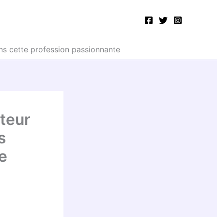
ns cette profession passionnante
teur
s
e