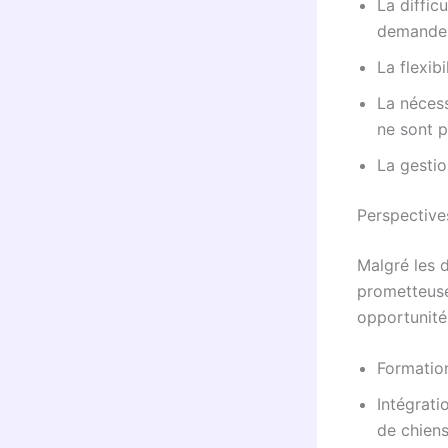
La diffic
demande
La flexib
La nécess
ne sont p
La gestio
Perspective
Malgré les d
prometteuse
opportunités
Formatio
Intégrati
de chiens