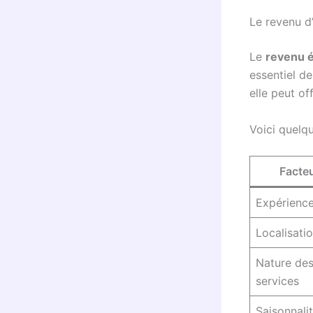
Le revenu d
Le
revenu é
essentiel de
elle peut of
Voici quelq
Facte
Expérienc
Localisati
Nature de
services
Saisonnali