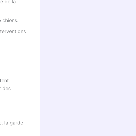
té de la
e chiens.
terventions
tent
t des
, la garde