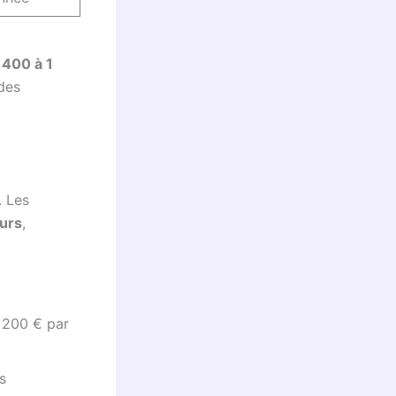
 400 à 1
 des
. Les
urs
,
t 200 € par
s