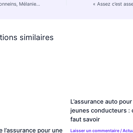
À proximité de Tonneins, Mélanie Degner triomphe à la carrosserie Munch Auto
tions similaires
L’assurance auto pour
jeunes conducteurs : c
faut savoir
e l’assurance pour une
Laisser un commentaire
/
Actua