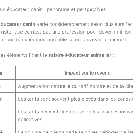
’un éducateur canin : panorama et perspectives
ducateur canin
varie considérablement selon plusieurs facte
 noter que ce n’est pas une profession pour devenir million
frir une rémunération agréable si l’on s’investit pleinement.
ues éléments fixant le
salaire éducateur animalier
:
ur
Impact sur le revenu
e
Augmentation naturelle du tarif horaire et de la cli
on
Les tarifs sont souvent plus élevés dans les zones
s
Les tarifs peuvent fluctués selon les séances indivi
collectives
té
Le volume de clients varie selon les périodes de l’