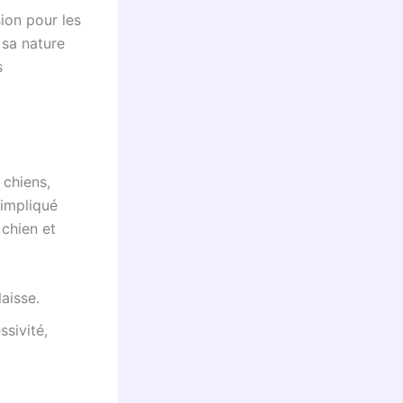
sion pour les
 sa nature
s
 chiens,
 impliqué
 chien et
laisse.
ssivité,