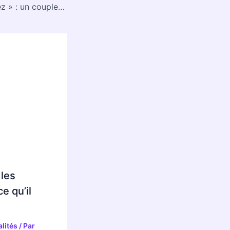
« Assez c’est assez » : un couple de Touvre victime d’un garagiste malhonnête se retrouve sans voiture
 les
e qu’il
lités
/ Par