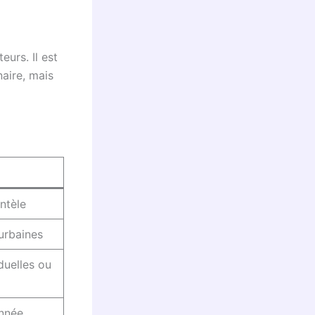
urs. Il est
naire, mais
entèle
 urbaines
duelles ou
année