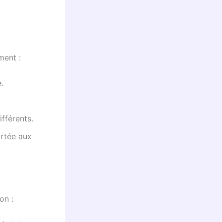
ment :
.
ifférents.
ortée aux
on :