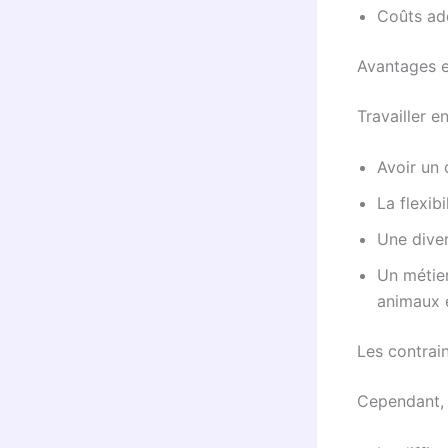
Coûts add
Avantages e
Travailler en
Avoir un 
La flexib
Une diver
Un métier
animaux e
Les contrai
Cependant, i